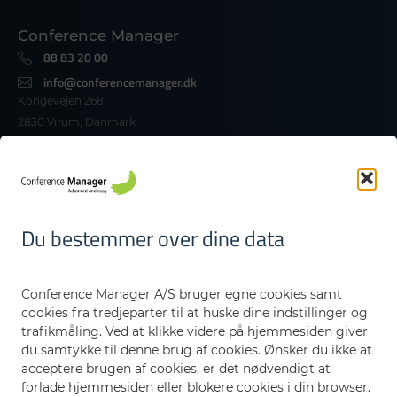
Conference Manager
88 83 20 00​
info@conferencemanager.dk​
Kongevejen 268
2830 Virum, Danmark
CVR-nr. 19756289
Danmark
Funktioner
Integration
Du bestemmer over dine data
Sikkerhed
Om os
Karriere
Conference Manager A/S bruger egne cookies samt
CM Academy
cookies fra tredjeparter til at huske dine indstillinger og
Kontakt os
trafikmåling. Ved at klikke videre på hjemmesiden giver
Nyheder og opdateringer
du samtykke til denne brug af cookies. Ønsker du ikke at
acceptere brugen af cookies, er det nødvendigt at
forlade hjemmesiden eller blokere cookies i din browser.