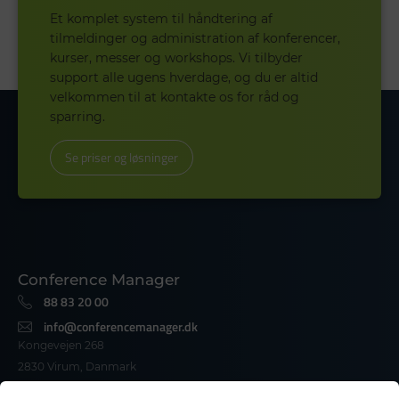
Et komplet system til håndtering af
tilmeldinger og administration af konferencer,
kurser, messer og workshops. Vi tilbyder
support alle ugens hverdage, og du er altid
velkommen til at kontakte os for råd og
sparring.
Se priser og løsninger
Conference Manager
88 83 20 00​
info@conferencemanager.dk​
Kongevejen 268
2830 Virum, Danmark
CVR-nr. 19756289