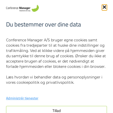
Danmark
Funktioner
Integration
Du bestemmer over dine data
Sikkerhed
Om os
Karriere
Conference Manager A/S bruger egne cookies samt
CM Academy
cookies fra tredjeparter til at huske dine indstillinger og
Kontakt os
trafikmåling. Ved at klikke videre på hjemmesiden giver
Nyheder og opdateringer
du samtykke til denne brug af cookies. Ønsker du ikke at
acceptere brugen af cookies, er det nødvendigt at
forlade hjemmesiden eller blokere cookies i din browser.
Læs hvordan vi behandler data og personoplysninger i
vores cookiepolitik og privatlivspolitik.
Send
Administrér tjenester
Tillad