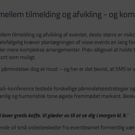
mellem tilmelding og afvikling - og ko
llem tilmelding og afvikling af eventet, desto større er risi
Selvfølgelig kræver planlægningen af visse events en lang fo
eller mere komplekse arrangementer. Prøv alligevel at hold
kort som muligt.
r påmindelser dog et must – og her er det bevist, at SMS’er 
aaS-konference testede forskellige påmindelsesstrategier o
 venlig og humoristisk tone øgede fremmødet markant. Bes
i lover gratis kaffe. Vi glæder os til at se dig i morgen kl. 9.
“
nde vil små videobeskeder fra eventteamet formentlig vær