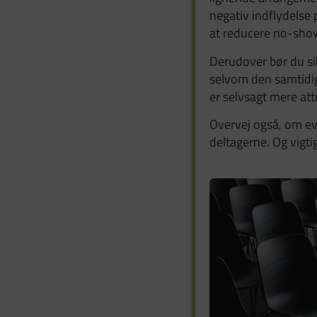
negativ indflydelse 
at reducere no-show
Derudover bør du sik
selvom den samtidig
er selvsagt mere att
Overvej også, om eve
deltagerne. Og vigtig