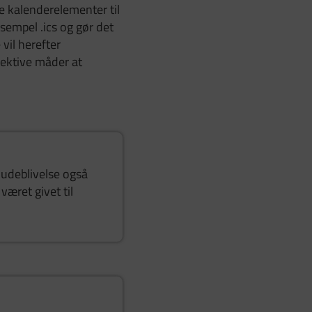
e kalenderelementer til
sempel .ics og gør det
vil herefter
fektive måder at
 udeblivelse også
æret givet til