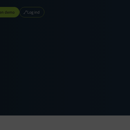
 en demo
Log ind