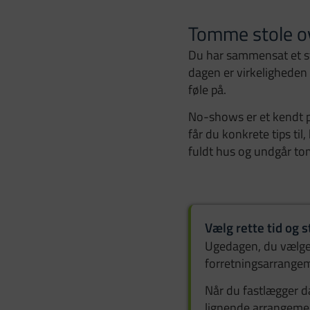
Tomme stole o
Du har sammensat et st
dagen er virkeligheden 
føle på.
No-shows er et kendt pr
får du konkrete tips ti
fuldt hus og undgår to
Vælg rette tid og s
Ugedagen, du vælger 
forretningsarrangem
Når du fastlægger da
lignende arrangeme