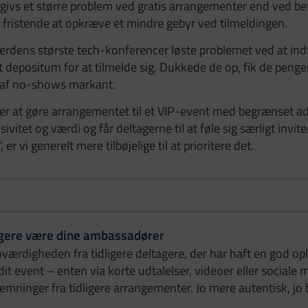
givs et større problem ved gratis arrangementer end ved be
 fristende at opkræve et mindre gebyr ved tilmeldingen.
 verdens største tech-konferencer løste problemet ved at in
t depositum for at tilmelde sig. Dukkede de op, fik de penge
 af no-shows markant.
r at gøre arrangementet til et VIP-event med begrænset a
ivitet og værdi og får deltagerne til at føle sig særligt invite
, er vi generelt mere tilbøjelige til at prioritere det.
tagere være dine ambassadører
oværdigheden fra tidligere deltagere, der har haft en god opl
 dit event – enten via korte udtalelser, videoer eller sociale 
stemninger fra tidligere arrangementer. Jo mere autentisk, jo 