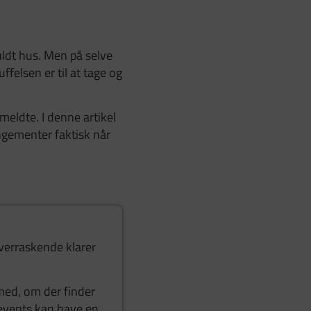
uldt hus. Men på selve
felsen er til at tage og
eldte. I denne artikel
angementer faktisk når
overraskende klarer
 med, om der finder
events kan have en