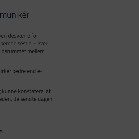
mmunikér
koen desværre for
rberedelsestid – især
e tidsrummet mellem
virker bedre end e-
g kunne konstatere, at
keden, de sendte dagen
e.