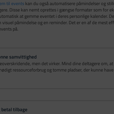
em til events
kan du også automatisere påmindelser og still
gere. Disse kan nemt oprettes i gængse formater som for ek
utomatisk at gemme eventet i deres personlige kalender. De 
visuel påmindelse og en reminder. Det er en af de mest ef
events på.
rønne samvittighed
eoverskridende, men det virker. Mind dine deltagere om, at
nødigt ressourceforbrug og tomme pladser, der kunne have v
betal tilbage