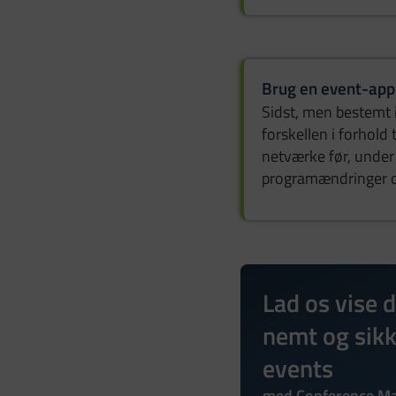
Brug en event-app
Sidst, men bestemt 
forskellen i forhold
netværke før, under 
programændringer og
Lad os vise 
nemt og sikk
events
med Conference M