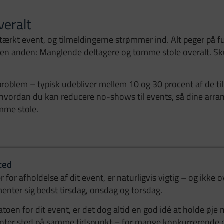
veralt
ærkt event, og tilmeldingerne strømmer ind. Alt peger på f
en anden: Manglende deltagere og tomme stole overalt. Skuf
oblem – typisk udebliver mellem 10 og 30 procent af de tilm
l, hvordan du kan reducere no-shows til events, så dine arr
mme stole.
ted
for afholdelse af dit event, er naturligvis vigtig – og ikke 
enter sig bedst tirsdag, onsdag og torsdag.
toen for dit event, er det dog altid en god idé at holde øje
nter sted på samme tidspunkt – for mange konkurrerende 