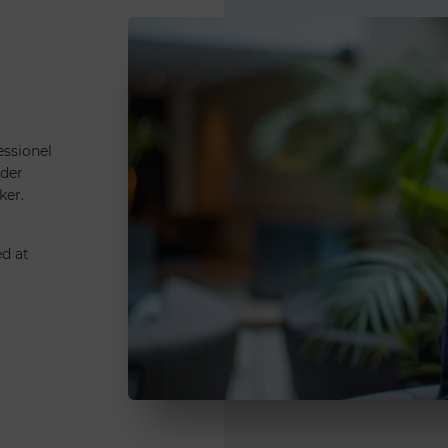
essionel
nder
sker.
ed at