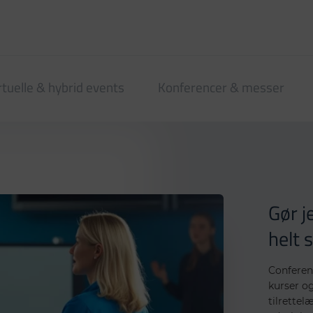
rtuelle & hybrid events
Konferencer & messer
Gør j
helt 
Conferen
kurser og
tilrettel