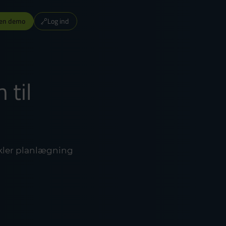
 en demo
Log ind
til
kler planlægning