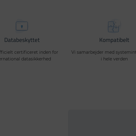
Databeskyttet
Kompatibelt
fficielt certificeret inden for
Vi samarbejder med systemin
ernational datasikkerhed
i hele verden